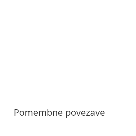
3K-jevih prvih 20 Dragi 3K sopotniki! Priložen
sestavek 3K-jevih prvih 20 je bežen zapis glavnih
mejnikov našega delovanja. Vseh 20 3K let se trudim
biti kot lokomotiva, na katero se pripenjajo vagoni.
Del poti nato potujemo skupaj. Vsak ima drugo
namembno postajo....
Več..
Pomembne povezave