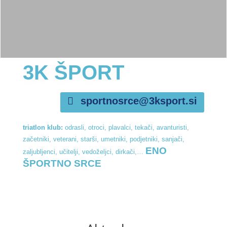
3K ŠPORT
sportnosrce@3ksport.si
triatlon klub:
odrasli, otroci, plavalci, tekači, avanturisti,
začetniki, veterani, starši, umetniki, podjetniki, sanjači,
ENO
zaljubljenci, učitelji, vedoželjci, dirkači,…
ŠPORTNO SRCE