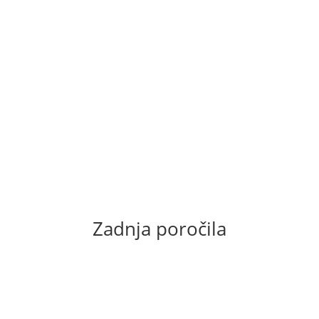
našim članom Mitjem Sojerjem – Mičem.
Več...
Pridruži se nam na treningih v
sezoni 2025-2026
Prijave na treninge v sezoni 2025-2026 so odprte. Z
veseljem te bomo sprejeli v naše tekaške, kolesarske,
plavalne in triatlonske ekipe!
Več...
Zadnja poročila