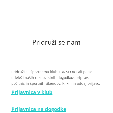
pomladanske priprave
3K ekipa je na pripravah v Medulinu zavzeto
trenirala in dodatno utrjevala svojo pripravljenost.
Več...
Pridruži se nam
Pridruži se športnemu klubu 3K ŠPORT ali pa se
udeleži naših raznovrstnih dogodkov, priprav,
počitnic in športnih vikendov. Klikni in oddaj prijavo:
Prijavnica v klub
Prijavnica na dogodke